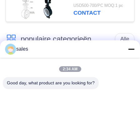
CF8 CF8M Elektrische
USD500-700/PC MOQ:1 pc
vlinderklep
CONTACT
populaire categorieën
Alle
sales
Een kwart draai
Multi Turn Actuator
Actuator
2:34 AM
Good day, what product are you looking for?
Explosiebestendige
Slimme elektrische
elektrische actuator
actuator
Elektrische actuator
Compacte actuator
zonder storing
elektrisch