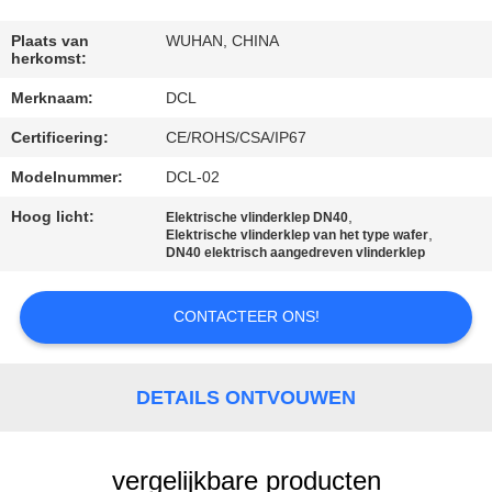
KWALITEITSCONTROLE
Plaats van
WUHAN, CHINA
herkomst:
Merknaam:
DCL
CONTACTEER
Certificering:
CE/ROHS/CSA/IP67
ONS
Modelnummer:
DCL-02
VERZOEK
Hoog licht:
,
Elektrische vlinderklep DN40
,
Elektrische vlinderklep van het type wafer
OM EEN
DN40 elektrisch aangedreven vlinderklep
CITAAT
CONTACTEER ONS!
中
DETAILS ONTVOUWEN
文
官
vergelijkbare producten