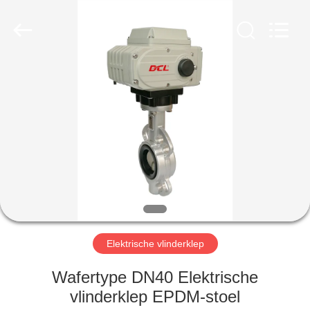
2026
Dynamic
Corporation
Limited.
All
Rights
Reserved.
HUIS
PRODUCTEN
VR-
SHOW
ONGEVEER
ONS
Elektrische vlinderklep
Wafertype DN40 Elektrische
FABRIEKSREIS
vlinderklep EPDM-stoel