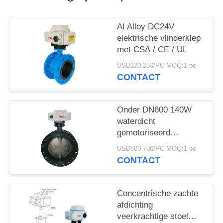
网
Al Alloy DC24V
SITEMAP
elektrische vlinderklep
met CSA / CE / UL
PRIVACY
USD120-250/PC MOQ:1 pc
CONTACT
POLICY
Onder DN600 140W
waterdicht
gemotoriseerd
vlinderklep
USD500-700/PC MOQ:1 pc
CONTACT
Concentrische zachte
afdichting
veerkrachtige stoel