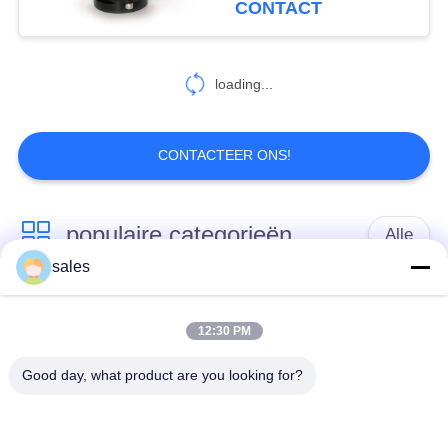
CONTACT
27
loading...
3 Fase actuator
CONTACTEER ONS!
populaire categorieën
Alle
36
sales
DC-rotatie-actuator
Een kwart draai
Multi Turn Actuator
Actuator
12:30 PM
Good day, what product are you looking for?
Explosiebestendige
Slimme elektrische
elektrische actuator
actuator