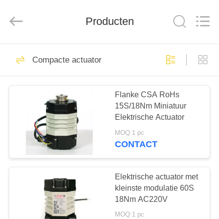
2026
Dynamic
Corporation
Producten
Limited.
All
Rights
Reserved.
HUIS
83
Compacte actuator
Een kwart draai
PRODUCTEN
Actuator
Flanke CSA RoHs
15S/18Nm Miniatuur
VR-
Elektrische Actuator
SHOW
MOQ:1 pc
CONTACT
27
ONGEVEER
ONS
Elektrische actuator met
Multi Turn Actuator
kleinste modulatie 60S
18Nm AC220V
FABRIEKSREIS
MOQ:1 pc