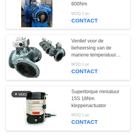
网
600Nm
MOQ:1 pc
SITEMAP
CONTACT
71
Compacte actuator
PRIVACY
Ventiel voor de
POLICY
beheersing van de
mariene temperatuur
ISO5211 Compact
MOQ:1 pc
actuator
CONTACT
19
Supertorque miniatuur
Elektrische actuator
15S 18Nm
kleppenactuator
zonder storing
MOQ:1 pc
CONTACT