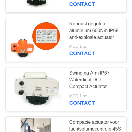
CONTACT
KWALITEITSCONTROLE
Robuust gegoten
92
CONTACTEER
aluminium 600Nm IP68
Explosiebestendige
ONS
anti-explosie actuator
elektrische actuator
MOQ:1 pc
CONTACT
VERZOEK
OM EEN
Swinging Arm IP67
CITAAT
Waterdicht DCL
Compact Actuator
56
中
MOQ:1 pc
Slimme elektrische
CONTACT
文
actuator
官
Compacte actuator voor
luchtvolumecontrole 45S