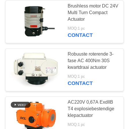
Brushless motor DC 24V
Multi Turn Compact
28
Actuator
Elektrische
MOQ:1 pc
CONTACT
vlinderklep
Robuuste roterende 3-
fase AC 400Nm 30S
kwartdraai actuator
23
MOQ:1 pc
CONTACT
elektrisch
aangedreven
AC220V 0,67A ExdIIB
T4 explosiebestendige
kogelventil
klepactuator
MOQ:1 pc