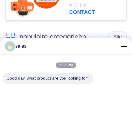
MOQ:1 pc
CONTACT
populaire categorieën
Alle
sales
Een kwart draai
Multi Turn Actuator
Actuator
2:36 PM
Good day, what product are you looking for?
Explosiebestendige
Slimme elektrische
elektrische actuator
actuator
Elektrische actuator
Compacte actuator
zonder storing
elektrisch