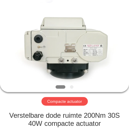
2026
Dynamic
Corporation
Limited.
All
Rights
Reserved.
HUIS
PRODUCTEN
VR-
SHOW
ONGEVEER
ONS
Compacte actuator
Verstelbare dode ruimte 200Nm 30S
FABRIEKSREIS
40W compacte actuator