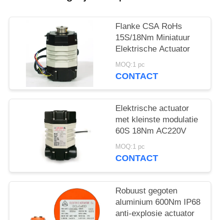
网
Flanke CSA RoHs
SITEMAP
15S/18Nm Miniatuur
Elektrische Actuator
PRIVACY
MOQ:1 pc
CONTACT
POLICY
Elektrische actuator
met kleinste modulatie
60S 18Nm AC220V
MOQ:1 pc
CONTACT
Robuust gegoten
aluminium 600Nm IP68
anti-explosie actuator