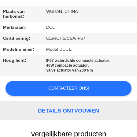
KWALITEITSCONTROLE
Plaats van
WUHAN, CHINA
herkomst:
Merknaam:
DCL
CONTACTEER
Certificering:
CE/ROHS/CSA/IP67
ONS
Modelnummer:
Model DCL E
VERZOEK
Hoog licht:
,
IP67 waterdichte compacte actuator
,
40W compacte actuator
OM EEN
Valve actuator van 200 Nm
CITAAT
CONTACTEER ONS!
中
DETAILS ONTVOUWEN
文
官
vergelijkbare producten