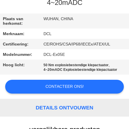
4~20mADC
KWALITEITSCONTROLE
Plaats van
WUHAN, CHINA
herkomst:
CONTACTEER
Merknaam:
DCL
ONS
Certificering:
CE/ROHS/CSA/IP68/IECEx/ATEX/UL
VERZOEK
Modelnummer:
DCL-Ex05E
OM EEN
Hoog licht:
,
50 Nm explosiebestendige klepactuator
4~20mADC Explosiebestendige klepactuator
CITAAT
CONTACTEER ONS!
中
文
DETAILS ONTVOUWEN
官