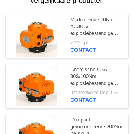
网
vergelijkbare producten
SITEMAP
Modulerende 50Nm
AC380V
explosiebestendige
PRIVACY
klepactuator
MOQ:1 pc
POLICY
CONTACT
Chemische CSA
30S/100Nm
explosiebestendige
actuator
USD300-500/PC MOQ:1 pc
CONTACT
Compact
gemotoriseerde 200Nm
ISO5211