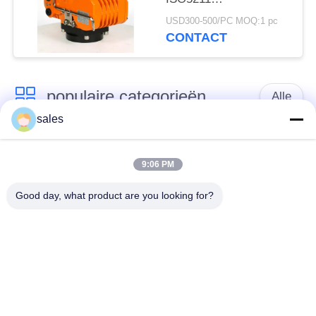
explosiebestendige
USD300-500/PC MOQ:1 pc
elektrische actuator
CONTACT
populaire categorieën
Alle
sales
Een kwart draai
Multi Turn Actuator
Actuator
9:06 PM
Good day, what product are you looking for?
Explosiebestendige
Slimme elektrische
elektrische actuator
actuator
Elektrische actuator
Compacte actuator
zonder storing