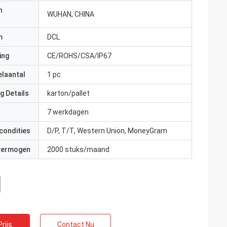
n
WUHAN, CHINA
m
DCL
ing
CE/ROHS/CSA/IP67
elaantal
1 pc
g Details
karton/pallet
7 werkdagen
condities
D/P, T/T, Western Union, MoneyGram
 vermogen
2000 stuks/maand
rijs
Contact Nu