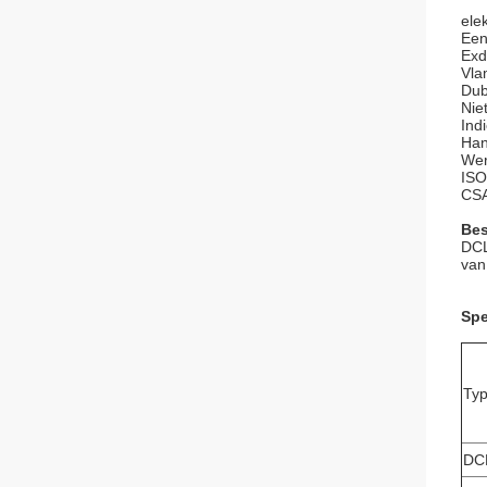
ele
Een
Exd
Vla
Dub
Nie
Ind
Han
Wer
ISO
CSA
Bes
DCL
van
Spe
Typ
DC