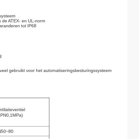
-systeem
ns de ATEX- en UL-norm
garanderen tot IP68
g
veel gebruikt voor het automatiseringsbesturingssysteem
ntilatieventiel
≤PN0,1MPa)
N50~80