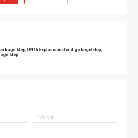
en kogelklep
,
DN15 Explosiebestendige kogelklep
,
kogelklep
- China
aar onze partner
rale