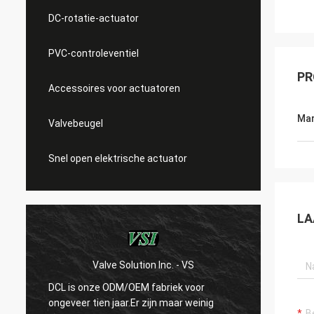
DC-rotatie-actuator
PVC-controleventiel
PR
Accessoires voor actuatoren
Mar
Valvebeugel
Snel open elektrische actuator
LA
Valve Solution Inc. - VS
WE
DCL is onze ODM/OEM fabriek voor
Met 15
ongeveer tien jaar.Er zijn maar weinig
we erg