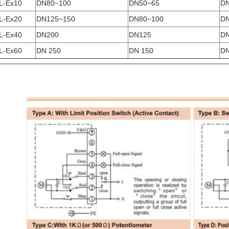
L-Ex10
DN80~100
DN50~65
DN
L-Ex20
DN125~150
DN80~100
DN
L-Ex40
DN200
DN125
DN
L-Ex60
DN 250
DN 150
DN