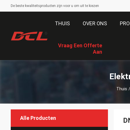
De beste kwaliteitsproducten zijn voor u om uit te kiezen
THUIS
OVER ONS
PRO
Vraag Een Offerte
Aan
Elekt
Thuis
Alle Producten
DN