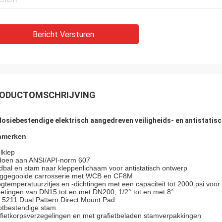
CL hecht de eerste plaats aan
airconditioners bediene
eit en hun medewerkers zijn zeer
over de hele wereld met 
 met producten.Ze doen altijd veel
productenZe leveren vo
Bericht Versturen
menten en testen om hun nieuwe
betrouwbare producten e
pen te bevestigen en te
service om ons te onde
en.We zijn ook verbaasd over hun
ige kwaliteitscontrole voor de
rcing onderdelen.
ODUCTOMSCHRIJVING
losiebestendige elektrisch aangedreven veiligheids- en antistatisc
nmerken
lklep
doen aan ANSI/API-norm 607
dbal en stam naar kleppenlichaam voor antistatisch ontwerp
eggegooide carrosserie met WCB en CF8M
gtemperatuurzitjes en -dichtingen met een capaciteit tot 2000 psi voo
etingen van DN15 tot en met DN200, 1/2° tot en met 8°
 5211 Dual Pattern Direct Mount Pad
otbestendige stam
fietkorpsverzegelingen en met grafietbeladen stamverpakkingen