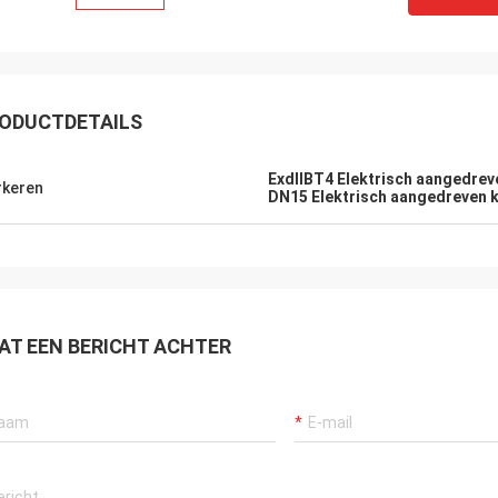
ODUCTDETAILS
ExdIIBT4 Elektrisch aangedrev
keren
DN15 Elektrisch aangedreven 
AT EEN BERICHT ACHTER
SA Armaturen GmbH - Duitsland
Midea Group 
 jaar samenwerking met DCL, zijn
DCL is al meer dan zes j
 tevreden met de producten van
en leverancier.Onze cent