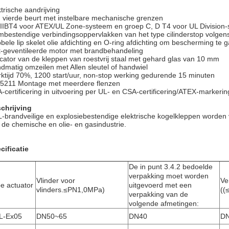
ktrische aandrijving
 vierde beurt met instelbare mechanische grenzen
IIBT4 voor ATEX/UL Zone-systeem en groep C, D T4 voor UL Division
mbestendige verbindingsoppervlakken van het type cilinderstop volge
bele lip skelet olie afdichting en O-ring afdichting om bescherming te 
t-geventileerde motor met brandbehandeling
icator van de kleppen van roestvrij staal met gehard glas van 10 mm
dmatig omzeilen met Allen sleutel of handwiel
ktijd 70%, 1200 start/uur, non-stop werking gedurende 15 minuten
5211 Montage met meerdere flenzen
-certificering in uitvoering per UL- en CSA-certificering/ATEX-markerin
chrijving
-brandveilige en explosiebestendige elektrische kogelkleppen worden 
 de chemische en olie- en gasindustrie.
cificatie
De in punt 3.4.2 bedoelde
verpakking moet worden
Vlinder voor
Ve
e actuator
uitgevoerd met een
vlinders.
≤
PN1,0MPa)
((
verpakking van de
volgende afmetingen:
L-Ex05
DN50~65
DN40
D