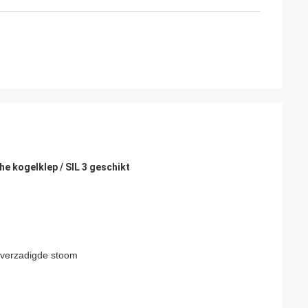
n klanten in HVAC
DCL's
ortdurend zeer
n zeer tijdige
rsteunen.
he kogelklep / SIL 3 geschikt
r verzadigde stoom