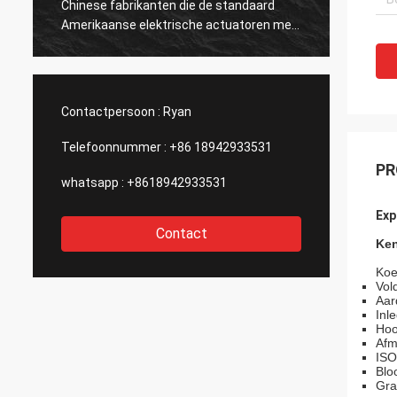
Chinese fabrikanten die de standaard
DCL. D
Amerikaanse elektrische actuatoren met
kwalit
zo'n goede kwaliteit kunnen
strikt
produceren.Daarom kiezen wij hen als
experi
onze langetermijnpartner.
ontwer
upgrad
Contactpersoon :
Ryan
geweld
outsou
Telefoonnummer :
+86 18942933531
PR
whatsapp :
+8618942933531
Exp
Contact
Ke
Koe
Vol
Aar
Inl
Hoo
Afm
ISO
Blo
Gra